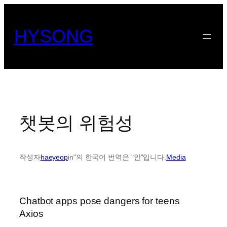
콘
텐
HYSONG
츠
로
바
로
가
기
챗봇의 위험성
작성자
haeyeop
in"의 한국어 번역은 "안"입니다.
Media
Chatbot apps pose dangers for teens
Axios