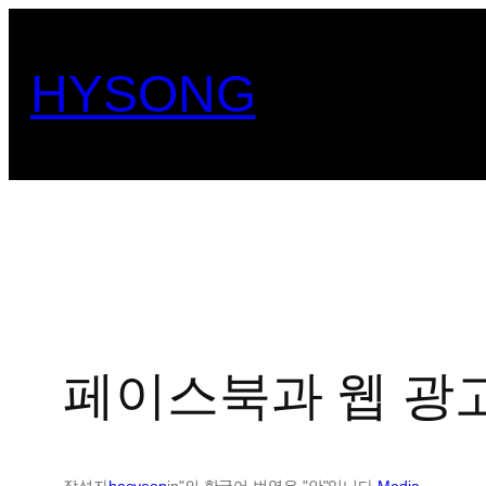
콘
텐
HYSONG
츠
로
바
로
가
기
페이스북과 웹 광
작성자
haeyeop
in"의 한국어 번역은 "안"입니다.
Media