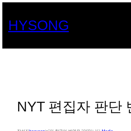
콘
텐
HYSONG
츠
로
바
로
가
기
NYT 편집자 판단
작성자
haeyeop
in"의 한국어 번역은 "안"입니다.
Media