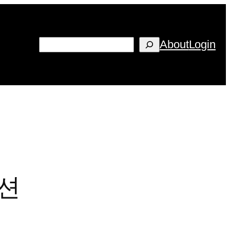
검
About
Login
색
이션