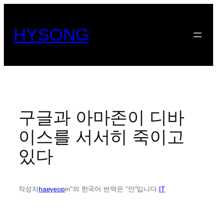
콘
텐
HYSONG
츠
로
바
로
가
기
구글과 아마존이 디바
이스를 서서히 죽이고
있다
작성자
haeyeop
in"의 한국어 번역은 "안"입니다.
IT