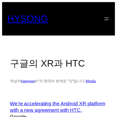
콘
텐
HYSONG
츠
로
바
로
가
기
구글의 XR과 HTC
작성자
haeyeop
in"의 한국어 번역은 "안"입니다.
Media
We’re accelerating the Android XR platform
with a new agreement with HTC.
Google