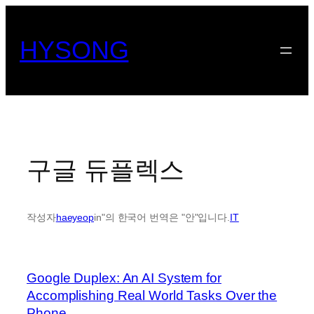
콘
텐
HYSONG
츠
로
바
로
가
기
구글 듀플렉스
작성자
haeyeop
in"의 한국어 번역은 "안"입니다.
IT
Google Duplex: An AI System for
Accomplishing Real World Tasks Over the
Phone