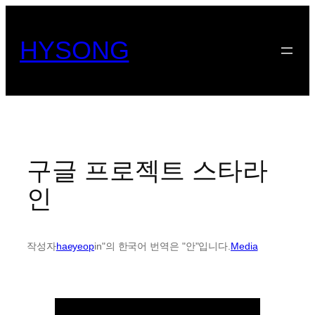
콘
텐
HYSONG
츠
로
바
로
가
기
구글 프로젝트 스타라
인
작성자
haeyeop
in"의 한국어 번역은 "안"입니다.
Media