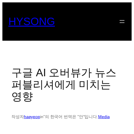
콘
텐
HYSONG
츠
로
바
로
가
기
구글 AI 오버뷰가 뉴스
퍼블리셔에게 미치는
영향
작성자
haeyeop
in"의 한국어 번역은 "안"입니다.
Media