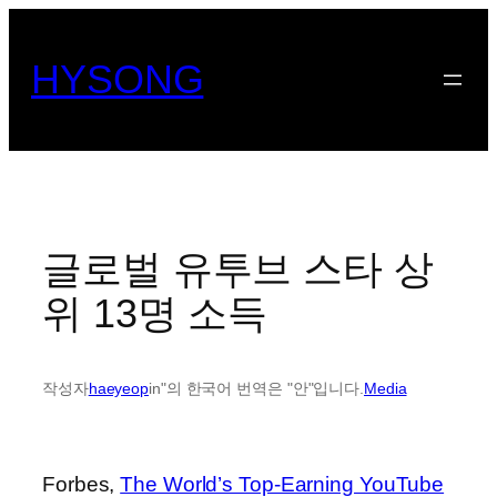
콘
텐
HYSONG
츠
로
바
로
가
기
글로벌 유투브 스타 상
위 13명 소득
작성자
haeyeop
in"의 한국어 번역은 "안"입니다.
Media
Forbes,
The World’s Top-Earning YouTube