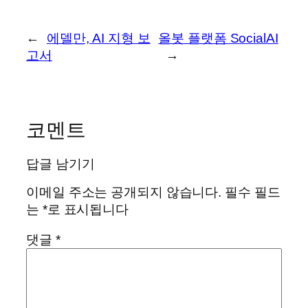
←
에델만, AI 지형 보
올봇 플랫폼 SocialAI
고서
→
코멘트
답글 남기기
이메일 주소는 공개되지 않습니다.
필수 필드
는
*
로 표시됩니다
댓글
*