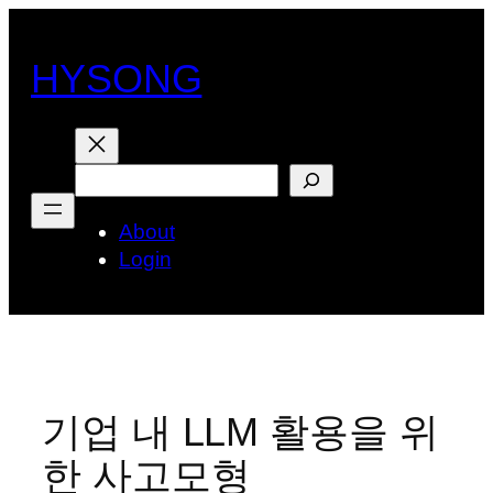
콘
텐
HYSONG
츠
로
바
로
검
가
색
기
About
Login
기업 내 LLM 활용을 위
한 사고모형