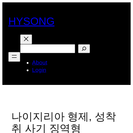
콘
텐
HYSONG
츠
로
바
로
검
가
색
기
About
Login
나이지리아 형제, 성착
취 사기 징역형