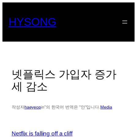
콘
텐
HYSONG
츠
로
바
로
가
기
넷플릭스 가입자 증가
세 감소
작성자
haeyeop
in"의 한국어 번역은 "안"입니다.
Media
Netflix is falling off a cliff