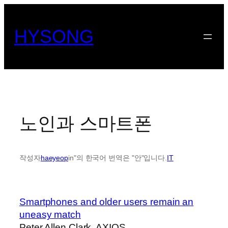
콘
텐
HYSONG
츠
로
바
로
가
기
노인과 스마트폰
작성자
haeyeop
in"의 한국어 번역은 "안"입니다.
IT
Smartphones and older users remain an
uneasy match
Peter Allen Clark, AXIOS