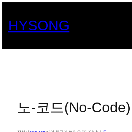
콘
텐
HYSONG
츠
로
바
로
가
기
노-코드(No-Code
작성자
haeyeop
in"의 한국어 번역은 "안"입니다.
IT