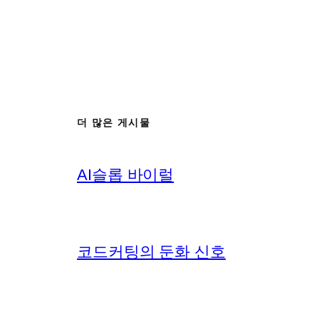
더 많은 게시물
AI슬롭 바이럴
코드커팅의 둔화 신호