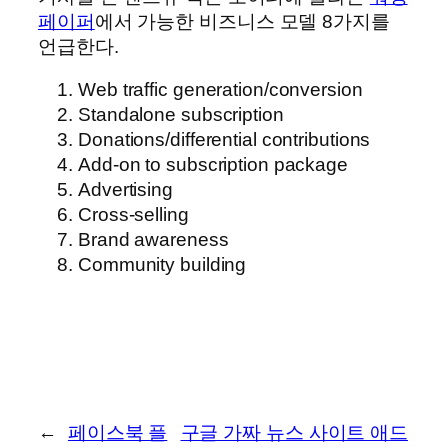
페이퍼
에서 가능한 비즈니스 모델 8가지를
언급한다.
Web traffic generation/conversion
Standalone subscription
Donations/differential contributions
Add-on to subscription package
Advertising
Cross-selling
Brand awareness
Community building
←
페이스북 플
구글 가짜 뉴스 사이트 애드