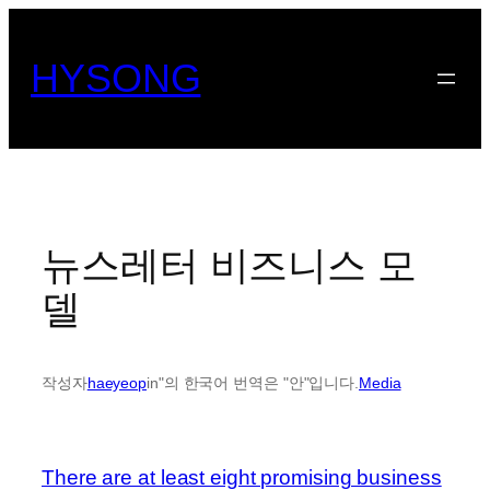
콘
텐
HYSONG
츠
로
바
로
가
기
뉴스레터 비즈니스 모
델
작성자
haeyeop
in"의 한국어 번역은 "안"입니다.
Media
There are at least eight promising business