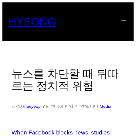
콘
텐
HYSONG
츠
로
바
로
가
기
뉴스를 차단할 때 뒤따
르는 정치적 위험
작성자
haeyeop
in"의 한국어 번역은 "안"입니다.
Media
When Facebook blocks news, studies