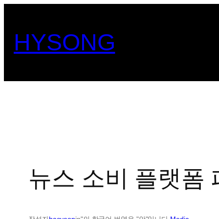
콘
텐
HYSONG
츠
로
바
로
가
기
뉴스 소비 플랫폼
작성자
haeyeop
in"의 한국어 번역은 "안"입니다.
Media