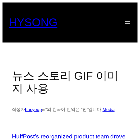
콘
텐
HYSONG
츠
로
바
로
가
기
뉴스 스토리 GIF 이미
지 사용
작성자
haeyeop
in"의 한국어 번역은 "안"입니다.
Media
HuffPost’s reorganized product team drove