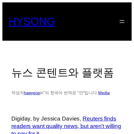
콘
텐
HYSONG
츠
로
바
로
가
기
뉴스 콘텐트와 플랫폼
작성자
haeyeop
in"의 한국어 번역은 "안"입니다.
Media
Digiday, by Jessica Davies,
Reuters finds
readers want quality news, but aren’t willing
to pay for it