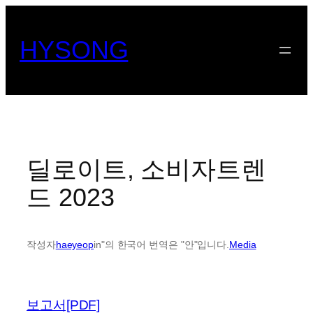
콘
텐
HYSONG
츠
로
바
로
가
기
딜로이트, 소비자트렌
드 2023
작성자
haeyeop
in"의 한국어 번역은 "안"입니다.
Media
보고서[PDF]