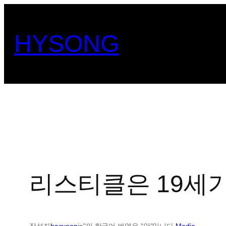
콘
텐
HYSONG
츠
로
바
로
가
기
리스티클은 19세
작성자
haeyeop
in"의 한국어 번역은 "안"입니다.
Media