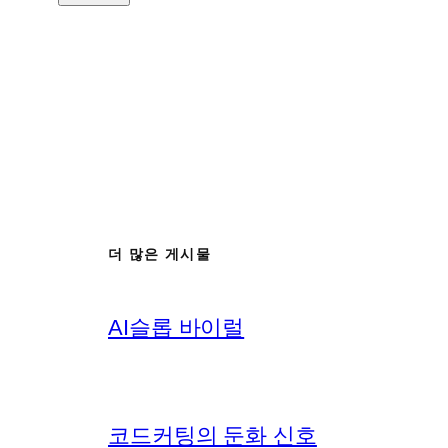
더 많은 게시물
AI슬롭 바이럴
코드커팅의 둔화 신호