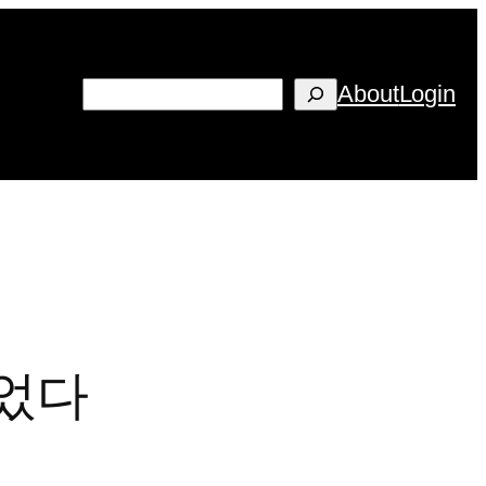
검
About
Login
색
이었다