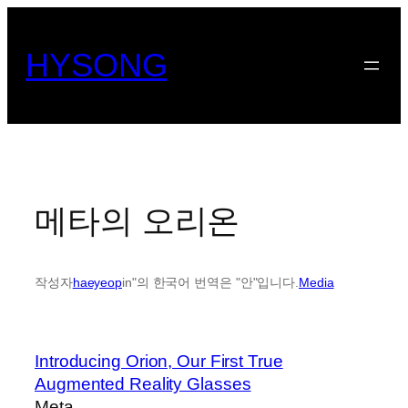
콘
텐
HYSONG
츠
로
바
로
가
기
메타의 오리온
작성자
haeyeop
in"의 한국어 번역은 "안"입니다.
Media
Introducing Orion, Our First True
Augmented Reality Glasses
Meta