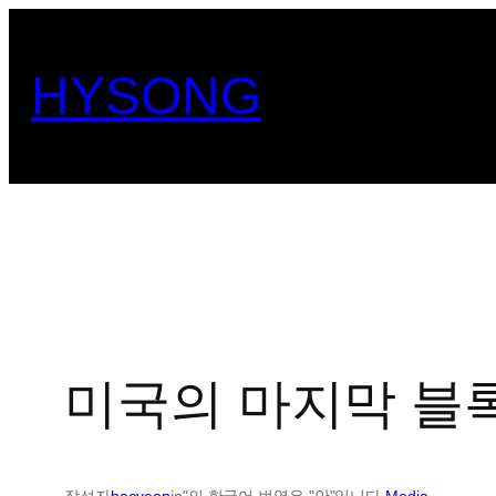
콘
텐
HYSONG
츠
로
바
로
가
기
미국의 마지막 블
작성자
haeyeop
in"의 한국어 번역은 "안"입니다.
Media