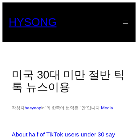
콘
텐
HYSONG
츠
로
바
로
가
기
미국 30대 미만 절반 틱
톡 뉴스이용
작성자
haeyeop
in"의 한국어 번역은 "안"입니다.
Media
About half of TikTok users under 30 say