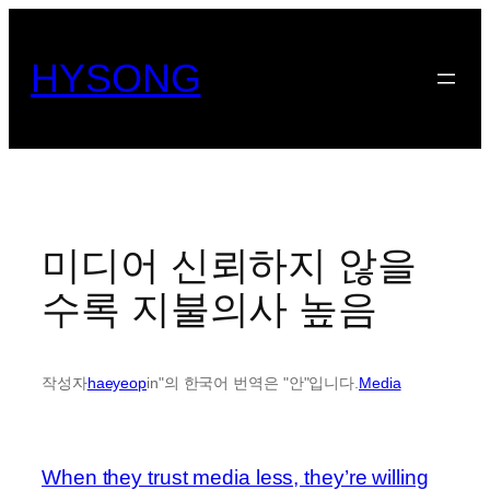
콘
텐
HYSONG
츠
로
바
로
가
기
미디어 신뢰하지 않을
수록 지불의사 높음
작성자
haeyeop
in"의 한국어 번역은 "안"입니다.
Media
When they trust media less, they’re willing