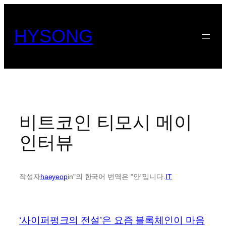
콘
텐
HYSONG
츠
로
바
로
가
기
비트코인 티모시 메이
인터뷰
작성자
haeyeop
in"의 한국어 번역은 "안"입니다.
IT
‘사이퍼펑크의 전설’은 요즘 블록체인이 마음