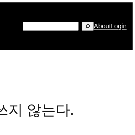
검
About
Login
색
쓰지 않는다.