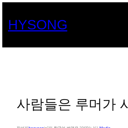
콘
텐
HYSONG
츠
로
바
로
가
기
사람들은 루머가 
작성자
haeyeop
in"의 한국어 번역은 "안"입니다.
Media