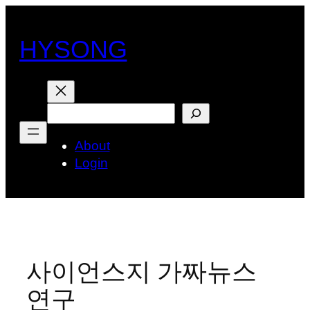
콘
텐
HYSONG
츠
로
바
로
검
가
색
기
About
Login
사이언스지 가짜뉴스
연구