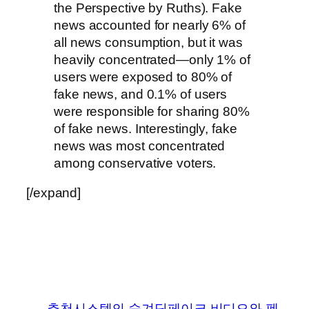
the Perspective by Ruths). Fake
news accounted for nearly 6% of
all news consumption, but it was
heavily concentrated—only 1% of
users were exposed to 80% of
fake news, and 0.1% of users
were responsible for sharing 80%
of fake news. Interestingly, fake
news was most concentrated
among conservative voters.
[/expand]
←
추천시스템의 숨겨
딥페이크 비디오와 펜