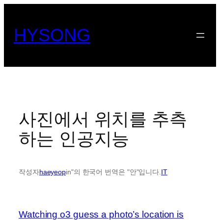
콘
텐
HYSONG
츠
로
바
로
가
기
사진에서 위치를 추측
하는 인공지능
작성자
haeyeop
in"의 한국어 번역은 "안"입니다.
IT
Watching o3 guess a photo’s location is