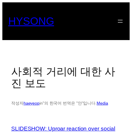
콘
텐
HYSONG
츠
로
바
로
가
기
사회적 거리에 대한 사
진 보도
작성자
haeyeop
in"의 한국어 번역은 "안"입니다.
Media
SLIDESHOW: Uproar reaction over social