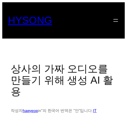
콘
텐
HYSONG
츠
로
바
로
가
기
상사의 가짜 오디오를
만들기 위해 생성 AI 활
용
작성자
haeyeop
in"의 한국어 번역은 "안"입니다.
IT