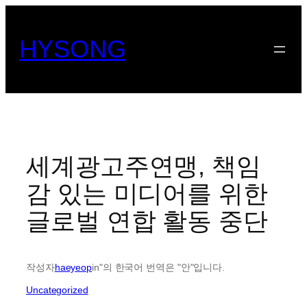
콘
텐
HYSONG
츠
로
바
로
가
기
세계광고주연맹, 책임
감 있는 미디어를 위한
글로벌 연합 활동 중단
작성자
haeyeop
in"의 한국어 번역은 "안"입니다.
Uncategorized