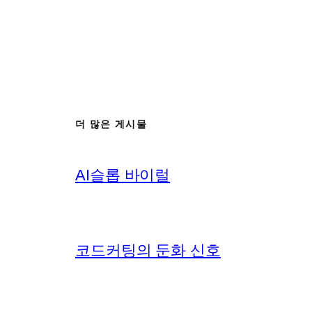
더 많은 게시물
AI슬롭 바이럴
코드커팅의 둔화 신호