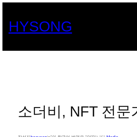
콘
텐
HYSONG
츠
로
바
로
가
기
소더비, NFT 전문
작성자
haeyeop
in"의 한국어 번역은 "안"입니다.
Media