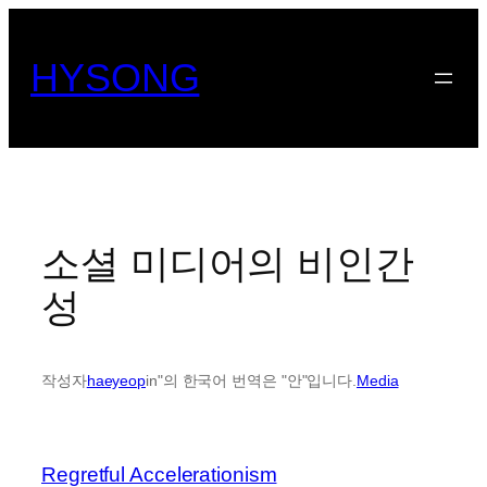
콘
텐
HYSONG
츠
로
바
로
가
기
소셜 미디어의 비인간
성
작성자
haeyeop
in"의 한국어 번역은 "안"입니다.
Media
Regretful Accelerationism