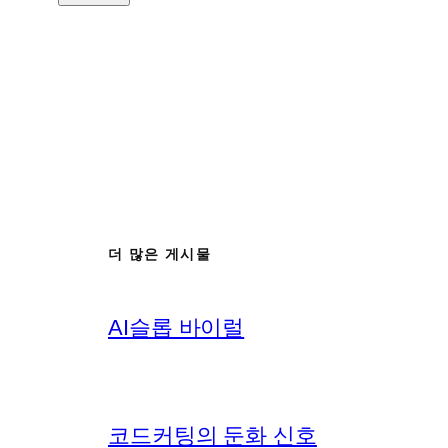
더 많은 게시물
AI슬롭 바이럴
코드커팅의 둔화 신호