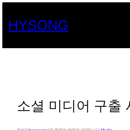
콘
텐
HYSONG
츠
로
바
로
가
기
소셜 미디어 구출
작성자
haeyeop
in"의 한국어 번역은 "안"입니다.
Media