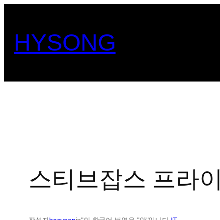
콘
텐
HYSONG
츠
로
바
로
가
기
스티브잡스 프라
작성자
haeyeop
in"의 한국어 번역은 "안"입니다.
IT