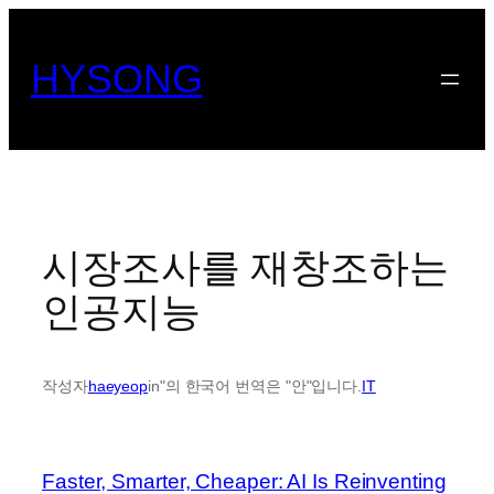
콘
텐
HYSONG
츠
로
바
로
가
기
시장조사를 재창조하는
인공지능
작성자
haeyeop
in"의 한국어 번역은 "안"입니다.
IT
Faster, Smarter, Cheaper: AI Is Reinventing