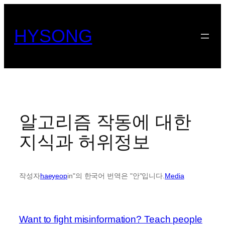
콘
텐
HYSONG
츠
로
바
로
가
기
알고리즘 작동에 대한
지식과 허위정보
작성자
haeyeop
in"의 한국어 번역은 "안"입니다.
Media
Want to fight misinformation? Teach people