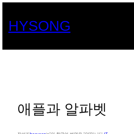
콘
텐
HYSONG
츠
로
바
로
가
기
애플과 알파벳
작성자
haeyeop
in"의 한국어 번역은 "안"입니다.
IT