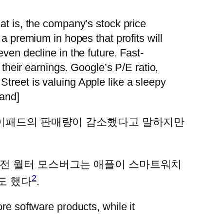
hat is, the company’s stock price
g a premium in hopes that profits will
even decline in the future. Fast-
heir earnings. Google’s P/E ratio,
Street is valuing Apple like a sleepy
pand]
 아이패드의 판매량이 감소했다고 말하지만
마전 월터 모스버그는 애플이 스마트워치
2
도 했다
.
ore software products, while it