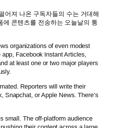
서 떨어져 나온 구독자들의 수는 거대해
폼에 콘텐츠를 전송하는 오늘날의 통
 news organizations of even modest
 app, Facebook Instant Articles,
d at least one or two major players
usly.
omated. Reporters will write their
k, Snapchat, or Apple News. There’s
s small. The off-platform audience
 pushing their content across a large