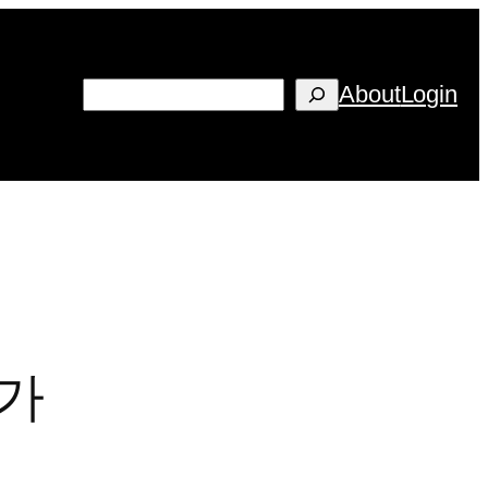
검
About
Login
색
인가