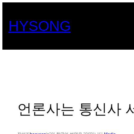
콘
텐
HYSONG
츠
로
바
로
가
기
언론사는 통신사 
작성자
haeyeop
in"의 한국어 번역은 "안"입니다.
Media