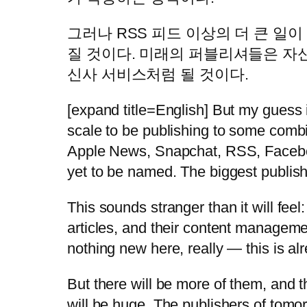
그러나 RSS 피드 이상의 더 큰 일
질 것이다. 미래의 퍼블리셔들은 자
신사 서비스처럼 될 것이다.
[expand title=English] But my guess i
scale to be publishing to some combi
Apple News, Snapchat, RSS, Facebook
yet to be named. The biggest publishe
This sounds stranger than it will feel
articles, and their content managem
nothing new here, really — this is 
But there will be more of them, and 
will be huge. The publishers of tomor