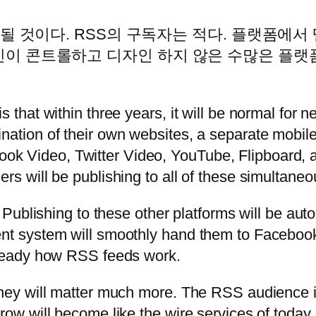
이 될 것이다. RSS의 구독자는 적다. 플랫폼에
신이 콘트롤하고 디자인 하지 않은 수많은 플랫
s that within three years, it will be normal for
nation of their own websites, a separate mobile
 Video, Twitter Video, YouTube, Flipboard, an
rs will be publishing to all of these simultaneo
: Publishing to these other platforms will be aut
ent system will smoothly hand them to Faceboo
already how RSS feeds work.
they will matter much more. The RSS audience i
row will become like the wire services of today,