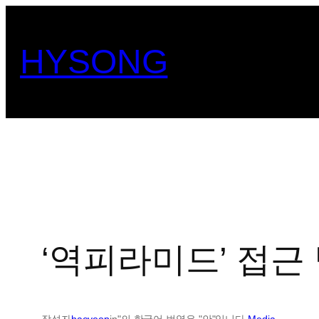
콘
텐
HYSONG
츠
로
바
로
가
기
‘역피라미드’ 접근
작성자
haeyeop
in"의 한국어 번역은 "안"입니다.
Media