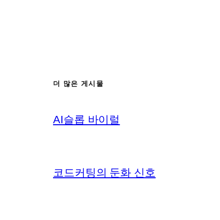
더 많은 게시물
AI슬롭 바이럴
코드커팅의 둔화 신호