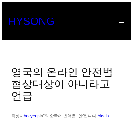
콘
텐
HYSONG
츠
로
바
로
가
기
영국의 온라인 안전법
협상대상이 아니라고
언급
작성자
haeyeop
in"의 한국어 번역은 "안"입니다.
Media