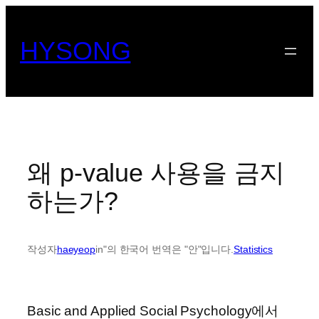
콘
텐
HYSONG
츠
로
바
로
가
기
왜 p-value 사용을 금지
하는가?
작성자
haeyeop
in"의 한국어 번역은 "안"입니다.
Statistics
Basic and Applied Social Psychology에서