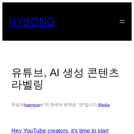
콘
텐
HYSONG
츠
로
바
로
가
기
유튜브, AI 생성 콘텐츠
라벨링
작성자
haeyeop
in"의 한국어 번역은 "안"입니다.
Media
Hey YouTube creators, it’s time to start