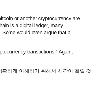
 bitcoin or another cryptocurrency are
ain is a digital ledger, many
y. Some would even argue that a
yptocurrency transactions.” Again,
정확하게 이해하기 위해서 시간이 걸릴 것