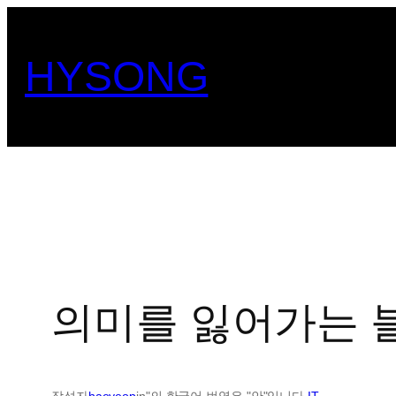
콘
텐
HYSONG
츠
로
바
로
가
기
의미를 잃어가는 
작성자
haeyeop
in"의 한국어 번역은 "안"입니다.
IT