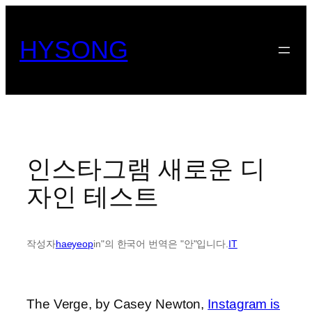
콘
텐
HYSONG
츠
로
바
로
가
기
인스타그램 새로운 디
자인 테스트
작성자
haeyeop
in"의 한국어 번역은 "안"입니다.
IT
The Verge, by Casey Newton,
Instagram is