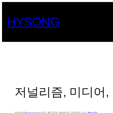
콘
텐
HYSONG
츠
로
바
로
가
기
저널리즘, 미디어, 
작성자
haeyeop
in"의 한국어 번역은 "안"입니다.
Media