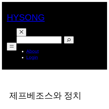
콘
텐
HYSONG
츠
로
바
로
검
가
색
기
About
Login
제프베조스와 정치