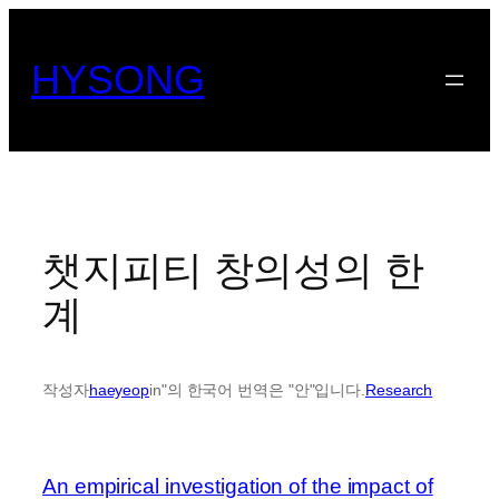
콘
텐
HYSONG
츠
로
바
로
가
기
챗지피티 창의성의 한
계
작성자
haeyeop
in"의 한국어 번역은 "안"입니다.
Research
An empirical investigation of the impact of