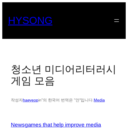
콘
텐
HYSONG
츠
로
바
로
가
기
청소년 미디어리터러시
게임 모음
작성자
haeyeop
in"의 한국어 번역은 "안"입니다.
Media
Newsgames that help improve media